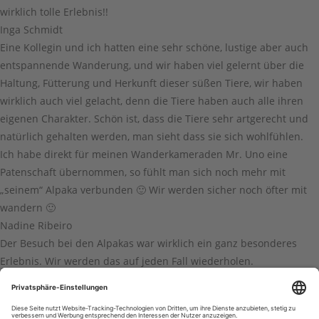
wirklich tolle Erlebnis!!
Inga Schmidt
Eine Kollegin und ich hatten eine sehr schöne, lustige aber auch
entspannende Wanderung, und wir haben viel gelernt über die
Haltung, Fütterung und Herkunft dieser süßen Tiere, wir haben
wirklich auch viel gelacht, denn die Tiere haben auch alle ihren
eigenen Charakter. Schön ist, dass die Tiere sehr artgerecht und
natürlich gehalten werden, man sieht dass sie sich wohlfühlen.
Ich habe direkt für meinen Wanderkameraden Mr. Uno eine
Patenschaft übernommen, so fühlt man sich noch mehr mit
„seinem“ Alpaka verbunden 🙂 Wir werden sicher noch öfter mit
wandern 🙂
Nadine Ribeiro
Der Besuch bei den Alpakas war wirklich ein ganz besonderes
Erlebnis. Wir werden das auf jeden Fall wiederholen.
Olli Lange